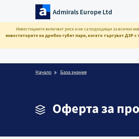
Преминете към основното съдържание
Admirals Europe Ltd
Инвестициите включват риск и не са подходящи за всички инв
инвеститорите на дребно губят пари, когато търгуват ДЗР с 
Начало
База знания
Оферта за про