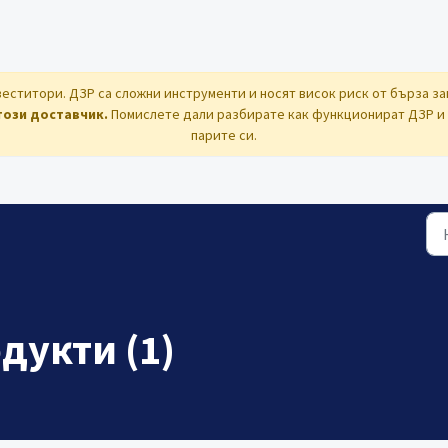
еститори. ДЗР са сложни инструменти и носят висок риск от бърза за
този доставчик.
Помислете дали разбирате как функционират ДЗР и д
парите си.
дукти (1)