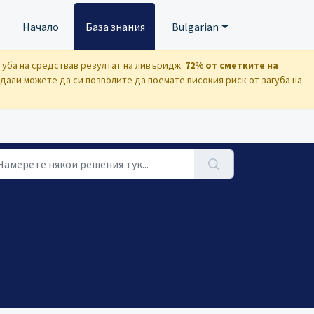
Начало
База знания
Bulgarian
губа на средствав резултат на ливъридж.
72% от сметките на
али можете да си позволите да поемате високия риск от загуба на