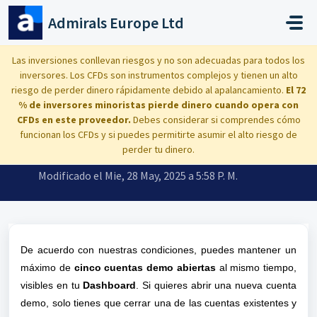
Saltar al contenido principal
Admirals Europe Ltd
Inicio
...
¿Cómo puedo prolongar el uso de mi cuenta demo?
Las inversiones conllevan riesgos y no son adecuadas para todos los
inversores. Los CFDs son instrumentos complejos y tienen un alto
riesgo de perder dinero rápidamente debido al apalancamiento.
El 72
% de inversores minoristas pierde dinero cuando opera con
CFDs en este proveedor.
Debes considerar si comprendes cómo
¿Cómo puedo prolongar el uso de mi
funcionan los CFDs y si puedes permitirte asumir el alto riesgo de
cuenta demo?
perder tu dinero.
Modificado el Mie, 28 May, 2025 a 5:58 P. M.
De acuerdo con nuestras condiciones, puedes mantener un 
máximo de 
cinco cuentas demo abiertas
 al mismo tiempo, 
visibles en tu 
Dashboard
. Si quieres abrir una nueva cuenta 
demo, solo tienes que cerrar una de las cuentas existentes y 