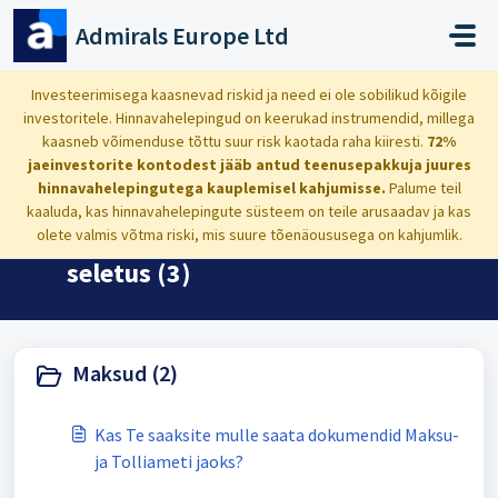
Mine põhisisu juurde
Admirals Europe Ltd
Avaleht
Teadmistebaas
Investeerimine: maksud, dividendid, ja konto väärtuse seletus
Investeerimisega kaasnevad riskid ja need ei ole sobilikud kõigile
investoritele. Hinnavahelepingud on keerukad instrumendid, millega
kaasneb võimenduse tõttu suur risk kaotada raha kiiresti.
72%
jaeinvestorite kontodest jääb antud teenusepakkuja juures
hinnavahelepingutega kauplemisel kahjumisse.
Palume teil
Investeerimine: maksud,
kaaluda, kas hinnavahelepingute süsteem on teile arusaadav ja kas
olete valmis võtma riski, mis suure tõenäoususega on kahjumlik.
dividendid, ja konto väärtuse
seletus (3)
Maksud (2)
Kas Te saaksite mulle saata dokumendid Maksu-
ja Tolliameti jaoks?