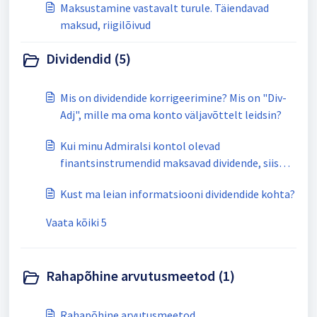
Maksustamine vastavalt turule. Täiendavad
maksud, riigilõivud
Dividendid (5)
Mis on dividendide korrigeerimine? Mis on "Div-
Adj", mille ma oma konto väljavõttelt leidsin?
Kui minu Admiralsi kontol olevad
finantsinstrumendid maksavad dividende, siis
kas neid maksustatakse?
Kust ma leian informatsiooni dividendide kohta?
Vaata kõiki 5
Rahapõhine arvutusmeetod (1)
Rahapõhine arvutusmeetod