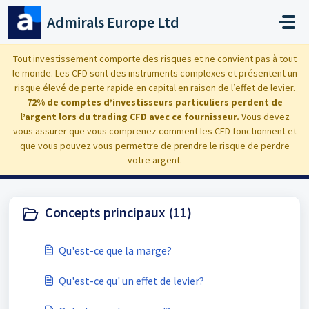
Passer au contenu principal
Admirals Europe Ltd
Accueil
Base de connaissances
Base de connaissances et formation en ligne gratuite
Tout investissement comporte des risques et ne convient pas à tout
le monde. Les CFD sont des instruments complexes et présentent un
risque élevé de perte rapide en capital en raison de l’effet de levier.
72% de comptes d’investisseurs particuliers perdent de
l’argent lors du trading CFD avec ce fournisseur.
Vous devez
Base de connaissances et
vous assurer que vous comprenez comment les CFD fonctionnent et
que vous pouvez vous permettre de prendre le risque de perdre
formation en ligne gratuite (2)
votre argent.
Concepts principaux (11)
Qu'est-ce que la marge?
Qu'est-ce qu' un effet de levier?