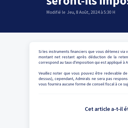
seront-ils impo
Modifié le Jeu, 8 Août, 2024 à 5:30 H
Si les instruments financiers que vous détenez vi
montant net restant après déduction de la reten
correspond au taux d'imposition qui est appliqué à 
Veuillez noter que vous pouvez être redevable de 
dessus), cependant, Admirals ne sera pas responsa
vous fournira aucune forme de conseil fiscal à ce suj
Cet article a-t-il é