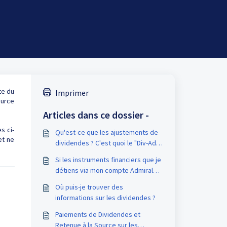
te du
Imprimer
ource
Articles dans ce dossier -
s ci-
Qu'est-ce que les ajustements de
et ne
dividendes ? С'est quoi le "Div-Adj"
que j'ai trouvé sur mon relevé de
Si les instruments financiers que je
compte ?
détiens via mon compte Admirals
versent des dividendes, ces
Où puis-je trouver des
dividendes seront-ils imposés ?
informations sur les dividendes ?
Paiements de Dividendes et
Retenue à la Source sur les