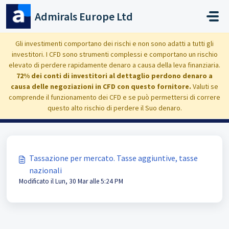
Salta al contenuto principale
Admirals Europe Ltd
Home
Domande Frequenti (FAQ)
Investimenti: tasse, dividendi e ripartizione del valore del conto
Tasse
Gli investimenti comportano dei rischi e non sono adatti a tutti gli
investitori. I CFD sono strumenti complessi e comportano un rischio
elevato di perdere rapidamente denaro a causa della leva finanziaria.
72% dei conti di investitori al dettaglio perdono denaro a
causa delle negoziazioni in CFD con questo fornitore.
Valuti se
Tasse (1)
comprende il funzionamento dei CFD e se può permettersi di correre
questo alto rischio di perdere il Suo denaro.
Tassazione per mercato. Tasse aggiuntive, tasse
nazionali
Modificato il Lun, 30 Mar alle 5:24 PM