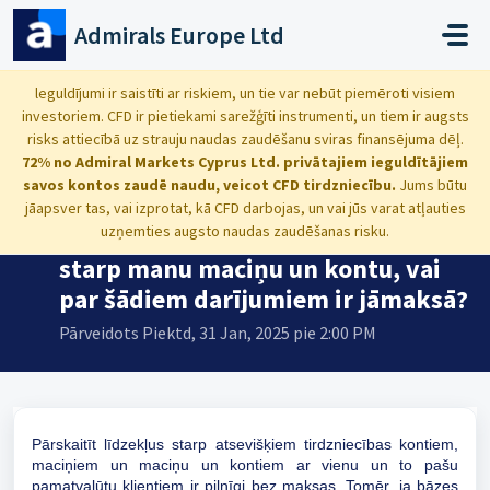
Uz galveno saturu
Admirals Europe Ltd
Galvenā
...
Ja es pārskaitīšu savus līdzekļus starp tirdzniecības kon...
leguldījumi ir saistīti ar riskiem, un tie var nebūt piemēroti visiem
investoriem. CFD ir pietiekami sarežģīti instrumenti, un tiem ir augsts
risks attiecībā uz strauju naudas zaudēšanu sviras finansējuma dēļ.
72% no Admiral Markets Cyprus Ltd. privātajiem ieguldītājiem
savos kontos zaudē naudu, veicot CFD tirdzniecību.
Jums būtu
Ja es pārskaitīšu savus līdzekļus
jāapsver tas, vai izprotat, kā CFD darbojas, un vai jūs varat atļauties
starp tirdzniecības kontiem vai
uzņemties augsto naudas zaudēšanas risku.
starp manu maciņu un kontu, vai
par šādiem darījumiem ir jāmaksā?
Pārveidots Piektd, 31 Jan, 2025 pie 2:00 PM
Pārskaitīt līdzekļus starp atsevišķiem tirdzniecības kontiem,
maciņiem un maciņu un kontiem ar vienu un to pašu
pamatvalūtu klientiem ir pilnīgi bez maksas. Tomēr, ja bāzes