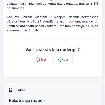
valūtas katrā tirdzniecības kontā nav vienādas, maksa ir 1%
no summas.
Kopumā katram klientam ir pieejami desmit bezmaksas
pārskaitījumi ik pēc 24 stundām starp maciņiem, maciņu un
kontu ar dažādām bāzes valūtām. Pēc tam komisija ir 1 % no
summas (min. 1 EUR).
Vai šis raksts bija noderīgs?
Nē
Jā
Drukāt
Raksti šajā mapē -