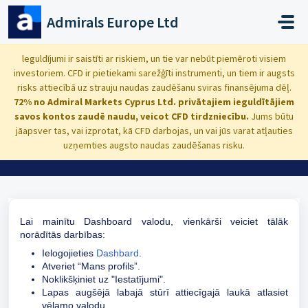
Uz galveno saturu
Admirals Europe Ltd
Galvenā
...
Kā nomainīt Dashboard valodu?
leguldījumi ir saistīti ar riskiem, un tie var nebūt piemēroti visiem
investoriem. CFD ir pietiekami sarežģīti instrumenti, un tiem ir augsts
risks attiecībā uz strauju naudas zaudēšanu sviras finansējuma dēļ.
72% no Admiral Markets Cyprus Ltd. privātajiem ieguldītājiem
savos kontos zaudē naudu, veicot CFD tirdzniecību.
Jums būtu
Kā nomainīt Dashboard valodu?
jāapsver tas, vai izprotat, kā CFD darbojas, un vai jūs varat atļauties
uzņemties augsto naudas zaudēšanas risku.
Pārveidots Trešd, 7 Mai, 2025 pie 3:37 PM
Lai mainītu Dashboard valodu, vienkārši veiciet tālāk
norādītās darbības:
Ielogojieties
Dashbard
.
Atveriet “Mans profils”.
Noklikšķiniet uz "Iestatījumi".
Lapas augšējā labajā stūrī attiecīgajā laukā atlasiet
vēlamo valodu.