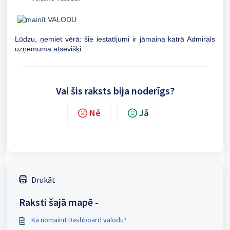
Lūdzu, ņemiet vērā: šie iestatījumi ir jāmaina katrā Admirals
uzņēmumā atsevišķi.
Vai šis raksts bija noderīgs?
Nē
Jā
Drukāt
Raksti šajā mapē -
Kā nomainīt Dashboard valodu?