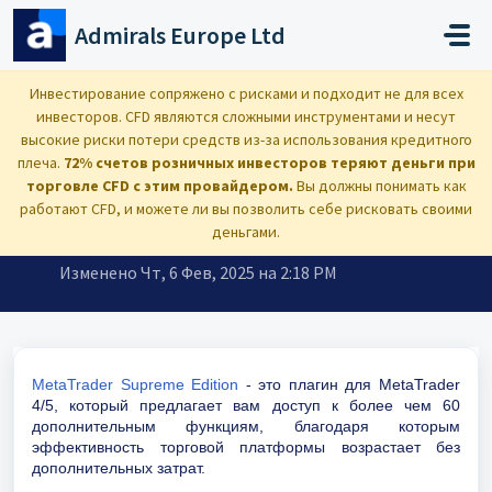
Переход к главному содержимому
Admirals Europe Ltd
Главная
...
Что такое Supreme Edition? Это тоже платформа?
Инвестирование сопряжено с рисками и подходит не для всех
инвесторов. CFD являются сложными инструментами и несут
высокие риски потери средств из-за использования кредитного
плеча.
72% счетов розничных инвесторов теряют деньги при
торговле CFD с этим провайдером.
Вы должны понимать как
Что такое Supreme Edition? Это
работают CFD, и можете ли вы позволить себе рисковать своими
тоже платформа?
деньгами.
Изменено Чт, 6 Фев, 2025 на 2:18 PM
MetaTrader Supreme Edition
- это плагин для MetaTrader
4/5, который предлагает вам доступ к более чем 60
дополнительным функциям, благодаря которым
эффективность торговой платформы возрастает без
дополнительных затрат.