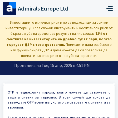
Преминете към основното съдържание
Admirals Europe Ltd
Начало
...
Какво е OTP за сметка за търговия?
Инвестициите включват риск и не са подходящи за всички
инвеститори. ДЗР са сложни инструменти и носят висок риск от
бърза загуба на средствав резултат на ливъридж.
72% от
сметките на инвеститорите на дребно губят пари, когато
търгуват ДЗР с този доставчик.
Помислете дали разбирате
Какво е OTP за сметка за
как функционират ДЗР и дали можете да си позволите да
търговия?
поемате високия риск от загуба на парите си.
Променена на Tue, 15 апр, 2025 в 4:51 PM
OTP е еднократна парола, която можете да свържете с
вашата сметка за търговия. В този случай ще трябва да
въвеждате OTP всеки път, когато се свързвате с сметката за
търговия.
Еднократната парола се генерира директно в мобилното