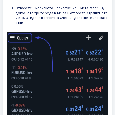
Отворете мобилното приложение MetaTrader 4/5,
докоснете трите реда в ъгъла и отворете страничното
меню. Отидете в секцията Сметки - докоснете иконката
с щит.