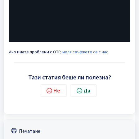
Ако имате проблеми с OTP,
моля свържете се с нас
.
Тази статия беше ли полезна?
Не
Да
Печатане