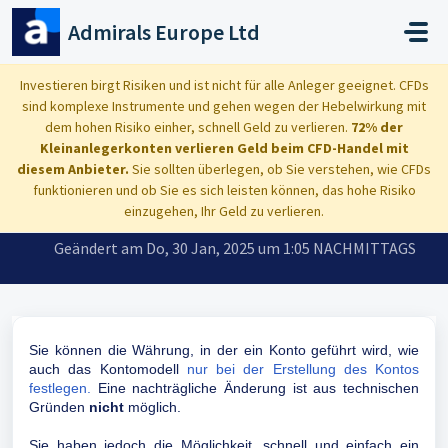
Zum hauptsächlichen Inhalt gehen
Admirals Europe Ltd
Start
...
Wie kann ich die Guthabenwährung und das Kontomodell ändern?
Investieren birgt Risiken und ist nicht für alle Anleger geeignet. CFDs
sind komplexe Instrumente und gehen wegen der Hebelwirkung mit
dem hohen Risiko einher, schnell Geld zu verlieren.
72% der
Kleinanlegerkonten verlieren Geld beim CFD-Handel mit
diesem Anbieter.
Sie sollten überlegen, ob Sie verstehen, wie CFDs
Wie kann ich die Guthabenwährung
funktionieren und ob Sie es sich leisten können, das hohe Risiko
und das Kontomodell ändern?
einzugehen, Ihr Geld zu verlieren.
Geändert am Do, 30 Jan, 2025 um 1:05 NACHMITTAGS
Sie können die Währung, in der ein Konto geführt wird, wie
auch das Kontomodell
nur bei der Erstellung des Kontos
festlegen.
Eine nachträgliche Änderung ist aus technischen
Gründen
nicht
möglich.
Sie haben jedoch die Möglichkeit, schnell und einfach ein