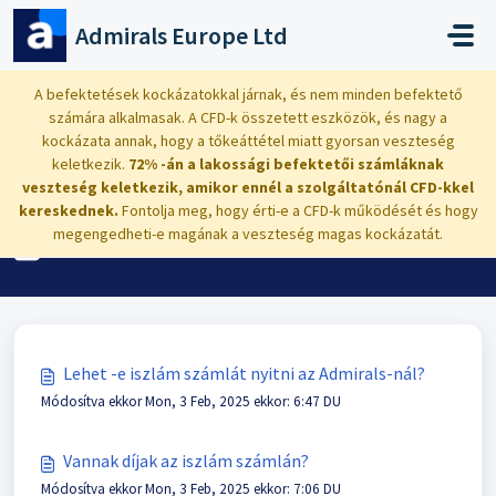
Kihagyás a tartalom megtartásához
Admirals Europe Ltd
Kezdőlap
Tudásbázis
Kereskedés: eszközök, számítások, feltételek
A befektetések kockázatokkal járnak, és nem minden befektető
számára alkalmasak. A CFD-k összetett eszközök, és nagy a
Iszlám számlák
kockázata annak, hogy a tőkeáttétel miatt gyorsan veszteség
keletkezik.
72% -án a lakossági befektetői számláknak
veszteség keletkezik, amikor ennél a szolgáltatónál CFD-kkel
kereskednek.
Fontolja meg, hogy érti-e a CFD-k működését és hogy
megengedheti-e magának a veszteség magas kockázatát.
Iszlám számlák (3)
Lehet -e iszlám számlát nyitni az Admirals-nál?
Módosítva ekkor Mon, 3 Feb, 2025 ekkor: 6:47 DU
Vannak díjak az iszlám számlán?
Módosítva ekkor Mon, 3 Feb, 2025 ekkor: 7:06 DU