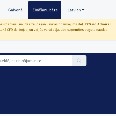
Galvenā
Zināšanu bāze
Latvian
ecībā uz strauju naudas zaudēšanu sviras finansējuma dēļ.
72% no Admiral
t, kā CFD darbojas, un vai jūs varat atļauties uzņemties augsto naudas