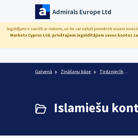
Uz galveno saturu
Admirals Europe Ltd
leguldījumi ir saistīti ar riskiem, un tie var nebūt piemēroti visiem inve
Markets Cyprus Ltd. privātajiem ieguldītājiem savos kontos za
Galvenā
Zināšanu bāze
Tirdzniecība: instrumenti, kalkulācijas, nosacījumi
Islamiešu kont