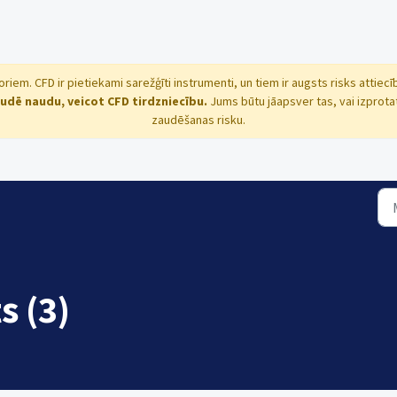
storiem. CFD ir pietiekami sarežģīti instrumenti, un tiem ir augsts risks atti
udē naudu, veicot CFD tirdzniecību.
Jums būtu jāapsver tas, vai izprota
zaudēšanas risku.
s (3)