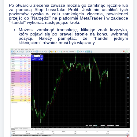
Po otwarciu zlecenia zawsze można go zamknąć ręcznie lub
za pomocą Stop Loss/Take Profit. Jeśli nie ustaliłeś tych
poziomów ryzyka w celu zamknięcia zlecenia, powinieneś
przejść do "Narzędzi" na platformie MetaTrader i w zakładce
"Handel" wykonać następujące kroki:
Możesz zamknąć transakcję, klikając znak krzyżyka,
który pojawi się po prawej stronie na końcu wybranej
pozycji. Należy pamiętać, że "handel jednym
kliknięciem" również musi być włączony.