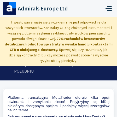
Przejdź do głównej treści
Admirals Europe Ltd
Strona główna
...
Jak otworzyć i zamknąć zlecenie w MetaTrader?
Inwestowanie wiąże się z ryzykiem i nie jest odpowiednie dla
wszystkich inwestorów. Kontrakty CFD są złożonymi instrumentami i
wiążą się z dużym ryzykiem szybkiej utraty środków pieniężnych z
powodu dźwigni finansowej.
72% rachunków inwestorów
detalicznych odnotowuje straty w wyniku handlu kontraktami
Jak otworzyć i zamknąć zlecenie w
CFD u niniejszego dostawcy.
Upewnij się, czy rozumiesz, jak
działają kontrakty CFD, i czy możesz pozwolić sobie na wysokie
MetaTrader?
ryzyko utraty pieniędzy.
Zmodyfikowano dnia czw, 27 Mar, 2025 o 9:26 PO
POŁUDNIU
Platforma transakcyjna MetaTrader oferuje kilka opcji
otwierania i zamykania zleceń. Przyjrzyjmy się bliżej
niektórym dostępnym opcjom i podajmy więcej szczegółów
na ich temat.
Jak otworzyć nowe zlecenie na platformie MetaTrader?