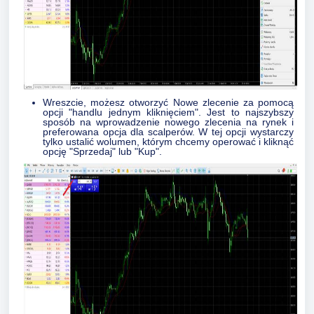
Wreszcie, możesz otworzyć Nowe zlecenie za pomocą
opcji "handlu jednym kliknięciem". Jest to najszybszy
sposób na wprowadzenie nowego zlecenia na rynek i
preferowana opcja dla scalperów. W tej opcji wystarczy
tylko ustalić wolumen, którym chcemy operować i kliknąć
opcję "Sprzedaj" lub "Kup".