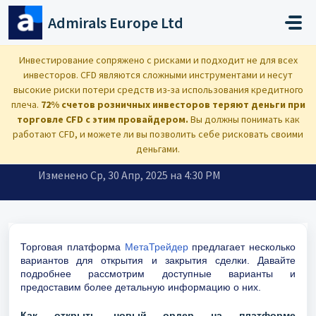
Переход к главному содержимому
Admirals Europe Ltd
Главная
...
Как открыть и закрыть сделку в MetaTrader?
Инвестирование сопряжено с рисками и подходит не для всех
инвесторов. CFD являются сложными инструментами и несут
высокие риски потери средств из-за использования кредитного
плеча.
72% счетов розничных инвесторов теряют деньги при
торговле CFD с этим провайдером.
Вы должны понимать как
Как открыть и закрыть сделку в
работают CFD, и можете ли вы позволить себе рисковать своими
MetaTrader?
деньгами.
Изменено Ср, 30 Апр, 2025 на 4:30 PM
Торговая платформа
МетаТрейдер
предлагает несколько
вариантов для открытия и закрытия сделки. Давайте
подробнее рассмотрим доступные варианты и
предоставим более детальную информацию о них.
Как открыть новый ордер на платформе