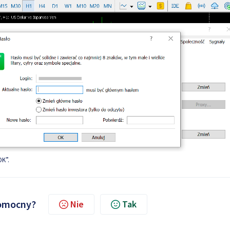
OK”.
pomocny?
Nie
Tak