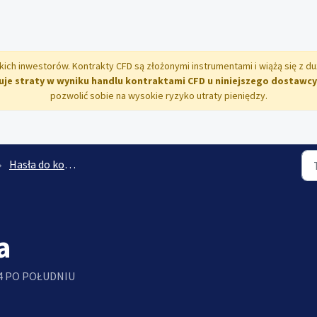
tkich inwestorów. Kontrakty CFD są złożonymi instrumentami i wiążą się z 
e straty w wyniku handlu kontraktami CFD u niniejszego dostawcy
pozwolić sobie na wysokie ryzyko utraty pieniędzy.
Hasła do kont DEMO/REAL
a
:24 PO POŁUDNIU