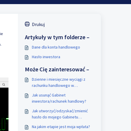
Drukuj
ie
Artykuły w tym folderze –
.
Dane dla konta handlowego
Hasło inwestora
Może Cię zainteresować –
Dzienne i miesięczne wyciągi z
rachunku handlowego w
Dashboard(Gabinecie inwestora).
Jak usunąć Gabinet
inwestora/rachunek handlowy?
Jak utworzyć/odzyskać/zmienić
hasło do mojego Gabinetu
Inwestora?
Na jakim etapie jest moja wpłata?