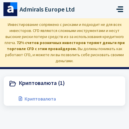
Переход к главному содержимому
Admirals Europe Ltd
Главная
База знаний
Криптовалюта
Инвестирование сопряжено с рисками и подходит не для всех
инвесторов. CFD являются сложными инструментами и несут
высокие риски потери средств из-за использования кредитного
плеча.
72% счетов розничных инвесторов теряют деньги при
торговле CFD с этим провайдером.
Вы должны понимать как
Криптовалюта (1)
работают CFD, и можете ли вы позволить себе рисковать своими
деньгами.
Криптовалюта (1)
Криптовалюта