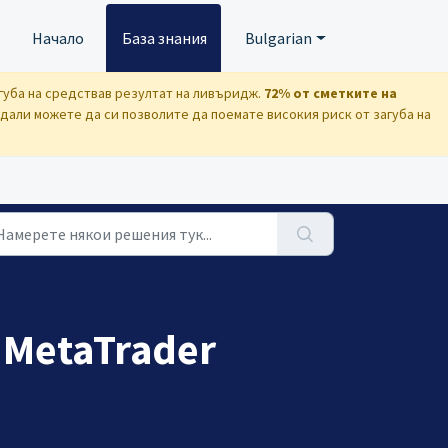
Начало
База знания
Bulgarian
губа на средствав резултат на ливъридж.
72% от сметките на
али можете да си позволите да поемате високия риск от загуба на
 MetaTrader