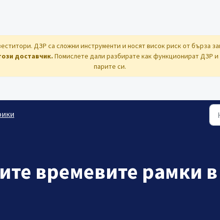
еститори. ДЗР са сложни инструменти и носят висок риск от бърза за
този доставчик.
Помислете дали разбирате как функционират ДЗР и д
парите си.
фики
ите времевите рамки в
M