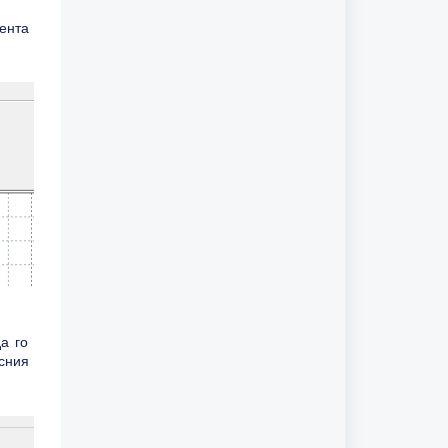
ента
а го
сния