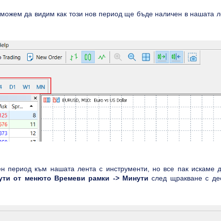
можем да видим как този нов период ще бъде наличен в нашата л
ен период към нашата лента с инструменти, но все пак искаме д
ути от менюто Времеви рамки -> Минути
след щракване с де