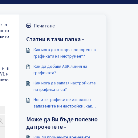
е от
Печатане
нето
шите
Статии в тази папка -
Как мога да отворя прозорец на
графиката на инструмент?
Как да добавя ASK линия на
 и в
графиката?
 W1 и
шето
Как мога да запазя настройките
на графиката си?
Новите графики не използват
запазените ми настройки, как
мога да поправя това?
Може да Ви бъде полезно
да прочетете -
Как да промените времевите