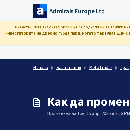
Преминете към основното съдържание
Admirals Europe Ltd
Инвестициите включват риск и не са подходящи за всички инв
инвеститорите на дребно губят пари, когато търгуват ДЗР с 
Начало
База знания
MetaTrader
Гра
Как да промен
Променена на Tue, 15 апр, 2025 в 2:26 P