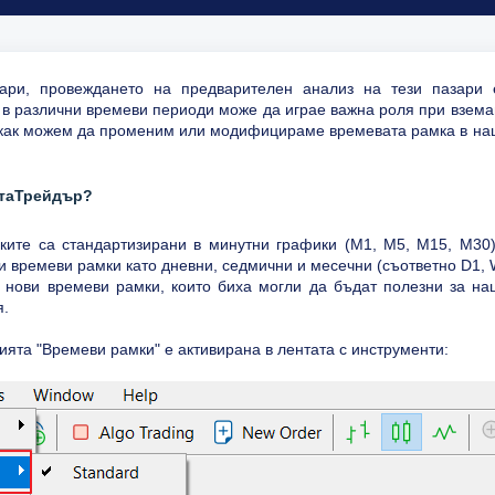
ари, провеждането на предварителен анализ на тези пазари 
 в различни времеви периоди може да играе важна роля при взема
м как можем да променим или модифицираме времевата рамка в на
етаТрейдър?
ите са стандартизирани в минутни графики (M1, M5, M15, M30)
ки времеви рамки като дневни, седмични и месечни (съответно D1,
нови времеви рамки, които биха могли да бъдат полезни за на
я.
цията "Времеви рамки" е активирана в лентата с инструменти: