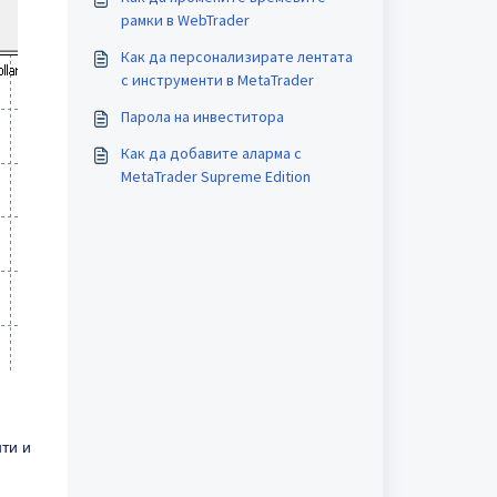
рамки в WebTrader
Как да персонализирате лентата
с инструменти в MetaTrader
Парола на инвеститора
Как да добавите аларма с
MetaTrader Supreme Edition
ти и