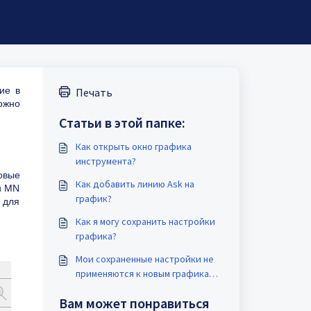
ие в
Печать
ожно
Статьи в этой папке:
Как открыть окно графика
инструмента?
овые
Как добавить линию Ask на
и MN
график?
 для
Как я могу сохранить настройки
графика?
Мои сохраненные настройки не
применяются к новым графикам,
как я могу это исправить?
Вам может понравиться