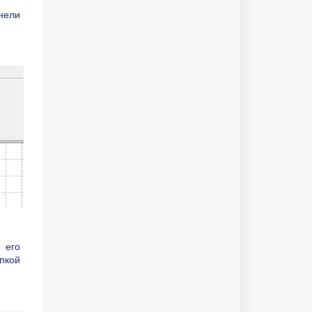
нели
 его
пкой