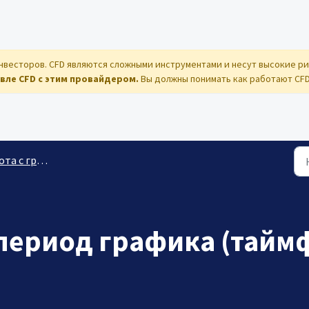
нвесторов. CFD являются сложными инструментами и несут высокие ри
вле CFD с этим провайдером.
Вы должны понимать как работают CFD,
 с графиками
период графика (тайм