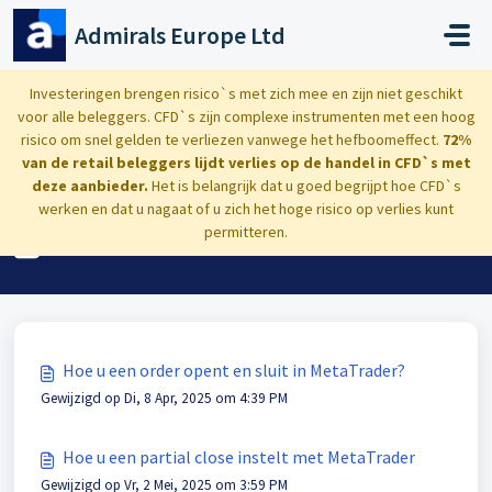
Doorgaan naar hoofdinhoud
Admirals Europe Ltd
Startpagina
Kennisbank
MetaTrader
Investeringen brengen risico`s met zich mee en zijn niet geschikt
voor alle beleggers. CFD`s zijn complexe instrumenten met een hoog
Platform opties
risico om snel gelden te verliezen vanwege het hefboomeffect.
72%
van de retail beleggers lijdt verlies op de handel in CFD`s met
deze aanbieder.
Het is belangrijk dat u goed begrijpt hoe CFD`s
werken en dat u nagaat of u zich het hoge risico op verlies kunt
Platform opties (13)
permitteren.
Hoe u een order opent en sluit in MetaTrader?
Gewijzigd op Di, 8 Apr, 2025 om 4:39 PM
Hoe u een partial close instelt met MetaTrader
Gewijzigd op Vr, 2 Mei, 2025 om 3:59 PM