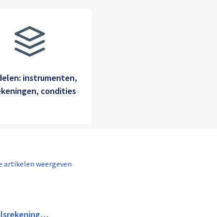
elen: instrumenten,
keningen, condities
e artikelen weergeven
lsrekening