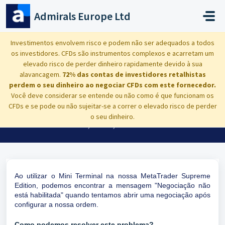
Avançar para o conteúdo principal
Admirals Europe Ltd
Início
...
Mini Terminal: Trading não está ativado
Investimentos envolvem risco e podem não ser adequados a todos
os investidores. CFDs são instrumentos complexos e acarretam um
elevado risco de perder dinheiro rapidamente devido à sua
alavancagem.
72% das contas de investidores retalhistas
perdem o seu dinheiro ao negociar CFDs com este fornecedor.
Mini Terminal: Trading não está
Você deve considerar se entende ou não como é que funcionam os
CFDs e se pode ou não sujeitar-se a correr o elevado risco de perder
ativado
o seu dinheiro.
Modificado em Fri, 23 Mai, 2025 às 2:53 PM
Ao utilizar o Mini Terminal na nossa MetaTrader Supreme
Edition, podemos encontrar a mensagem "Negociação não
está habilitada" quando tentamos abrir uma negociação após
configurar a nossa ordem.
Como podemos resolver este problema?