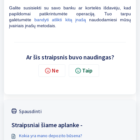
Galite susisiekti su savo banku ar kortelės išdavėju, kad
papildomai patikrintumėte operaciją. Tuo tarpu
galėtumėte
bandyti atlikti kitą įnašą
naudodamiesi mūsų
įvairiais įnašų metodais.
Ar šis straipsnis buvo naudingas?
Ne
Taip
Spausdinti
Straipsniai šiame aplanke -
Kokia yra mano depozito būsena?