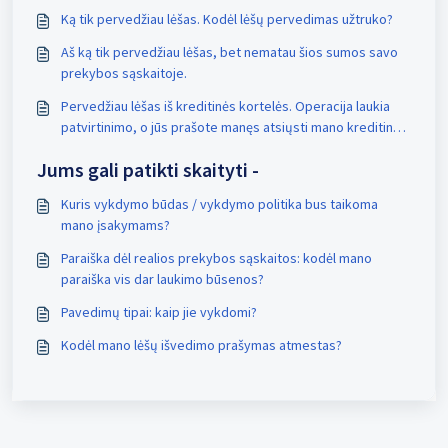
Ką tik pervedžiau lėšas. Kodėl lėšų pervedimas užtruko?
Aš ką tik pervedžiau lėšas, bet nematau šios sumos savo
prekybos sąskaitoje.
Pervedžiau lėšas iš kreditinės kortelės. Operacija laukia
patvirtinimo, o jūs prašote manęs atsiųsti mano kreditinės
kortelės nuotrauką. Ar tai normalu?
Jums gali patikti skaityti -
Kuris vykdymo būdas / vykdymo politika bus taikoma
mano įsakymams?
Paraiška dėl realios prekybos sąskaitos: kodėl mano
paraiška vis dar laukimo būsenos?
Pavedimų tipai: kaip jie vykdomi?
Kodėl mano lėšų išvedimo prašymas atmestas?