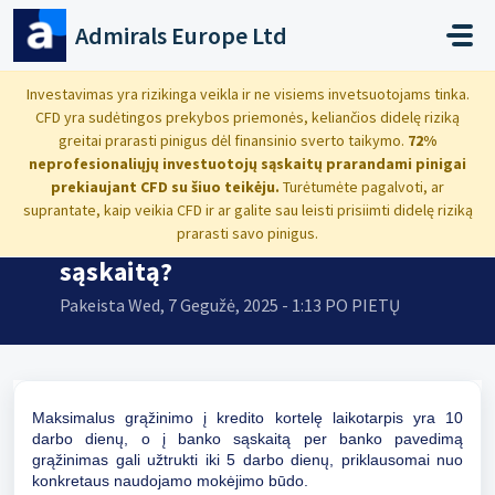
Pereiti prie pagrindinio turinio
Admirals Europe Ltd
Pradžia
...
Mano pavedimas atmestas. Kada lėšos bus grąžintos į mano ...
Investavimas yra rizikinga veikla ir ne visiems invetsuotojams tinka.
CFD yra sudėtingos prekybos priemonės, keliančios didelę riziką
greitai prarasti pinigus dėl finansinio sverto taikymo.
72%
neprofesionaliųjų investuotojų sąskaitų prarandami pinigai
prekiaujant CFD su šiuo teikėju.
Turėtumėte pagalvoti, ar
Mano pavedimas atmestas. Kada
suprantate, kaip veikia CFD ir ar galite sau leisti prisiimti didelę riziką
lėšos bus grąžintos į mano
prarasti savo pinigus.
sąskaitą?
Pakeista Wed, 7 Gegužė, 2025 - 1:13 PO PIETŲ
Maksimalus grąžinimo į kredito kortelę laikotarpis yra 10
darbo dienų, o į banko sąskaitą per banko pavedimą
grąžinimas gali užtrukti iki 5 darbo dienų, priklausomai nuo
konkretaus naudojamo mokėjimo būdo.