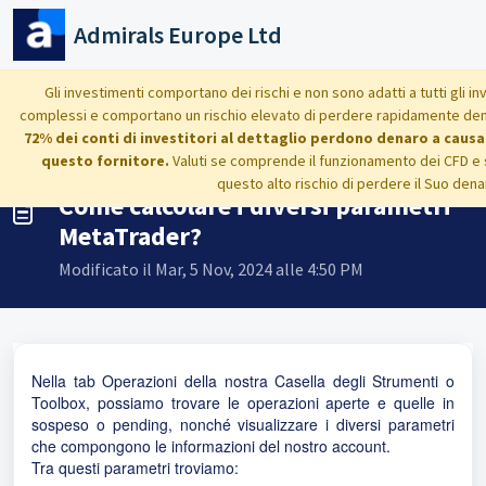
Salta al contenuto principale
Admirals Europe Ltd
Home
...
Come calcolare i diversi parametri MetaTrader?
Gli investimenti comportano dei rischi e non sono adatti a tutti gli in
complessi e comportano un rischio elevato di perdere rapidamente denar
72% dei conti di investitori al dettaglio perdono denaro a causa
questo fornitore.
Valuti se comprende il funzionamento dei CFD e 
questo alto rischio di perdere il Suo dena
Come calcolare i diversi parametri
MetaTrader?
Modificato il Mar, 5 Nov, 2024 alle 4:50 PM
Nella tab Operazioni della nostra Casella degli Strumenti o
Toolbox, possiamo trovare le operazioni aperte e quelle in
sospeso o pending, nonché visualizzare i diversi parametri
che compongono le informazioni del nostro account.
Tra questi parametri troviamo: