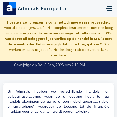
Doorgaan naar hoofdinhoud
Admirals Europe Ltd
Startpagina
...
Welke handelsplatformen biedt Admirals aan?
Investeringen brengen risico`s met zich mee en zijn niet geschikt
voor alle beleggers. CFD`s zijn complexe instrumenten met een hoog
risico om snel gelden te verliezen vanwege het hefboomeffect.
72%
van de retail beleggers lijdt verlies op de handel in CFD`s met
deze aanbieder.
Het is belangrijk dat u goed begrijpt hoe CFD`s
Welke handelsplatformen biedt
werken en dat u nagaat of u zich het hoge risico op verlies kunt
Admirals aan?
permitteren.
Gewijzigd op Do, 6 Feb, 2025 om 2:10 PM
Bij Admirals hebben we verschillende handels- en
beleggingsplatforms waarmee u toegang heeft tot uw
handelsrekeningen via uw pc of een mobiel apparaat (tablet
of smartphone), waardoor de toegang tot de financiële
markten voor onze klanten wordt vergemakkelijkt.