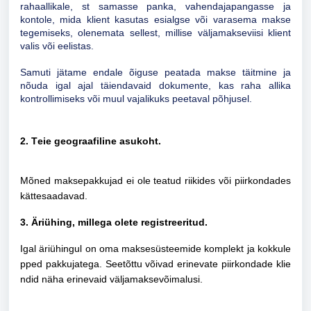
rahaallikale, st samasse panka, vahendajapangasse ja
kontole, mida klient kasutas esialgse või varasema makse
tegemiseks, olenemata sellest, millise väljamakseviisi klient
valis või eelistas.
Samuti jätame endale õiguse peatada makse täitmine ja
nõuda igal ajal täiendavaid dokumente, kas raha allika
kontrollimiseks või muul vajalikuks peetaval põhjusel.
2. Teie geograafiline asukoht.
Mõned maksepakkujad ei ole teatud riikides või piirkondades
kättesaadavad.
3. Äriühing, millega olete registreeritud.
Igal äriühingul on oma maksesüsteemide komplekt ja kokkule
pped pakkujatega. Seetõttu võivad erinevate piirkondade klie
ndid näha erinevaid väljamaksevõimalusi.