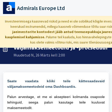
Mine põhisisu juurde
Admirals Europe Ltd
Avaleht
...
Väljamaksemeetodid ja -protseduur
Investeerimisega kaasnevad riskid ja need ei ole sobilikud kõigile inve
keerukad instrumendid, millega kaasneb võimenduse tõttu suur risk 
jaeinvestorite kontodest jääb antud teenusepakkuja juure
kauplemisel kahjumisse.
Palume teil kaaluda, kas hinnavahelepingute
kas olete valmis võtma riski, mis suure tõenäoususega
Väljamaksemeetodid ja -protseduur
Muudetud N, 26 Märts kell 2:00
Saate
vaadata kõiki teile kättesaadavaid
väljamaksemeetodeid oma Dashboardis.
Palun arvestage, et me ei aksepteeri kolmanda osapoole
tehinguid, seega palun kasutage teile kuuluvat
maksemeetodit.