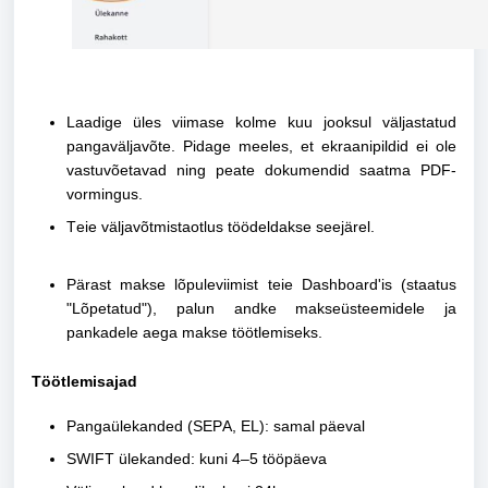
Laadige üles viimase kolme kuu jooksul
väljastatud
pangaväljavõte. Pidage meeles, et ekraanipildid ei ole
vastuvõetavad ning peate dokumendid saatma PDF-
vormingus.
Teie väljavõtmistaotlus töödeldakse seejärel.
Pärast makse lõpuleviimist teie Dashboard'is (staatus
"Lõpetatud"), palun andke makseüsteemidele ja
pankadele aega makse töötlemiseks.
Töötlemisajad
Pangaülekanded (SEPA, EL):
samal päeval
SWIFT ülekanded:
kuni 4–5 tööpäeva