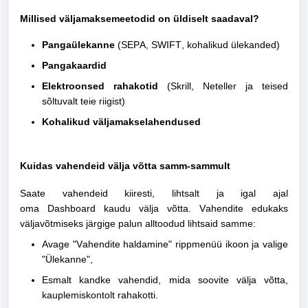
Millised väljamaksemeetodid on üldiselt saadaval?
Pangaülekanne
(SEPA, SWIFT, kohalikud ülekanded)
Pangakaardid
Elektroonsed rahakotid
(Skrill, Neteller ja teised
sõltuvalt teie riigist)
Kohalikud
väljamakselahendused
Kuidas vahendeid välja võtta samm-sammult
Saate vahendeid kiiresti, lihtsalt ja igal ajal
oma
Dashboard
kaudu välja võtta. Vahendite edukaks
väljavõtmiseks järgige palun alltoodud lihtsaid samme:
Avage "Vahendite haldamine" rippmenüü ikoon ja valige
"Ülekanne",
Esmalt kandke vahendid, mida soovite välja võtta,
kauplemiskontolt rahakotti.