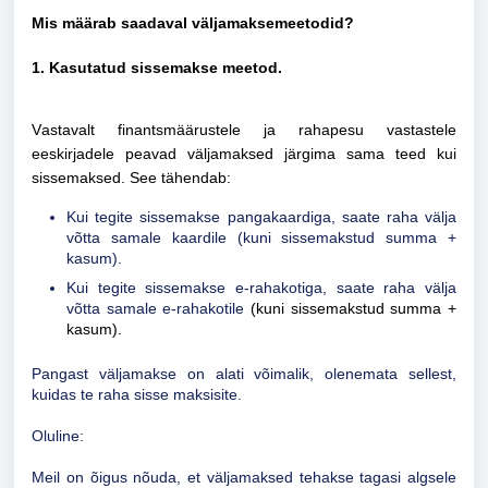
Mis määrab saadaval väljamaksemeetodid?
1. Kasutatud sissemakse meetod.
Vastavalt finantsmäärustele ja rahapesu vastastele
eeskirjadele peavad väljamaksed järgima sama teed kui
sissemaksed. See tähendab:
Kui tegite sissemakse pangakaardiga, saate raha välja
võtta samale kaardile (kuni sissemakstud summa +
kasum).
Kui tegite sissemakse e-rahakotiga, saate raha välja
võtta samale e-rahakotile
(kuni sissemakstud summa +
kasum).
Pangast väljamakse on alati võimalik, olenemata sellest,
kuidas te raha sisse maksisite.
Oluline:
Meil on õigus nõuda, et väljamaksed tehakse tagasi algsele