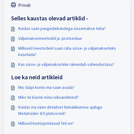
Prindi
Selles kaustas olevad artiklid -
Kuidas saan pangeülekandega sissemakse teha?
Väljamaksemeetodid ja -protseduur
Milliseid meetodeid saan raha sisse- ja väljamakseteks
kasutada?
Kas sisse- ja väljamaksetele rakendub vahendustasu?
Loe ka neid artikleid
Mis tüüpi konto ma saan avada?
Miks te küsite minu isikuandmeid?
Kuidas ma näen detailset hinnaliikumise ajalugu
Metatrader 4/5 platvormil?
Millised komisjonitasud Teil on?