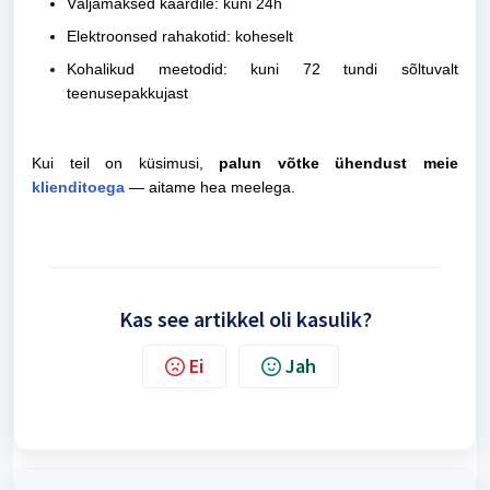
Väljamaksed kaardile: kuni 24h
Elektroonsed rahakotid:
koheselt
Kohalikud meetodid:
kuni 72 tundi sõltuvalt
teenusepakkujast
Kui teil on küsimusi,
palun võtke ühendust meie
klienditoega
— aitame hea meelega.
Kas see artikkel oli kasulik?
Ei
Jah