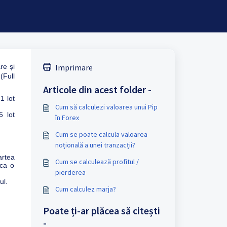
re și
Imprimare
(Full
Articole din acest folder -
1 lot
Cum să calculezi valoarea unui Pip
 lot
în Forex
Cum se poate calcula valoarea
noțională a unei tranzacții?
artea
Cum se calculează profitul /
 ca o
pierderea
ul.
Cum calculez marja?
Poate ți-ar plăcea să citești
-