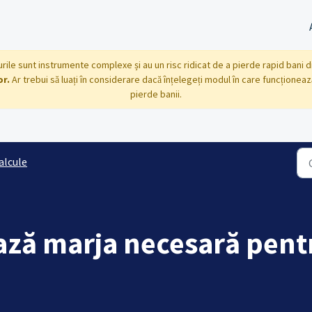
FD-urile sunt instrumente complexe și au un risc ridicat de a pierde rapid bani 
or.
Ar trebui să luați în considerare dacă înțelegeți modul în care funcționează
pierde banii.
alcule
ză marja necesară pentr