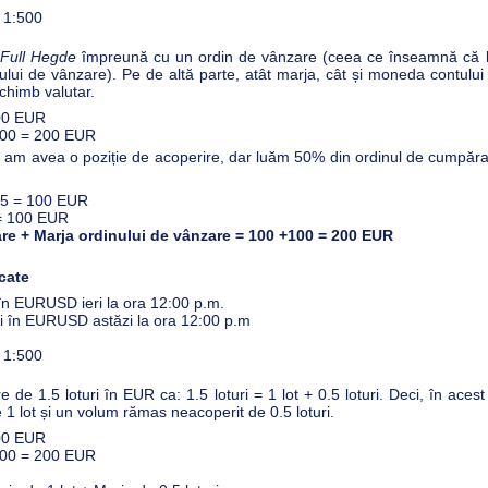
e 1:500
Full Hegde
împreună cu un ordin de vânzare (ceea ce înseamnă că 
ului de vânzare). Pe de altă parte, atât marja, cât și moneda contulu
schimb valutar.
000 EUR
/500 = 200 EUR
nu am avea o poziție de acoperire, dar luăm 50% din ordinul de cumpăra
0.5 = 100 EUR
 = 100 EUR
are + Marja ordinului de vânzare = 100 +100 = 200 EUR
ocate
 în EURUSD ieri la ora 12:00 p.m.
ri în EURUSD astăzi la ora 12:00 p.m
e 1:500
de 1.5 loturi în EUR ca: 1.5 loturi = 1 lot + 0.5 loturi. Deci, în acest
1 lot și un volum rămas neacoperit de 0.5 loturi.
000 EUR
/500 = 200 EUR