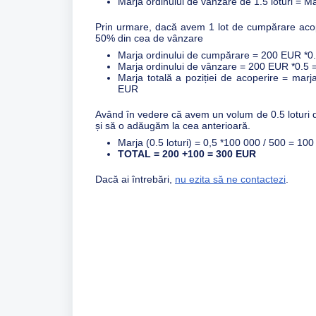
Marja ordinului de vânzare de 1.5 loturi = Ma
Prin urmare, dacă avem 1 lot de cumpărare aco
50% din cea de vânzare
Marja ordinului de cumpărare = 200 EUR *
Marja ordinului de vânzare = 200 EUR *0.5
Marja totală a poziției de acoperire = ma
EUR
Având în vedere că avem un volum de 0.5 loturi 
și să o adăugăm la cea anterioară.
Marja (0.5 loturi) = 0,5 *100 000 / 500 = 1
TOTAL = 200 +100 = 300 EUR
Dacă ai întrebări,
nu ezita să ne contactezi
.