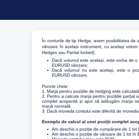
În conturile de tip Hedge, avem posibilitatea de
vânzare în același instrument, cu același volum 
Hedges sau Partial locked).
Dacă volumul este același, este vorba de o 
EURUSD vânzare;
Dacă volumul nu este același, este o poz
EURUSD vânzare.
Puncte cheie:
1. Marja pentru pozițiile de hedging este calcula
2. Pentru a calcula marja pentru pozițiile parțial 
complet acoperită și apoi să adăugăm marja ne
marjă normală.
3. Dacă moneda contului este diferită de moneda m
Exemplu de calcul al unei poziții complet aco
Am deschis o poziție de cumpărare de 1 lot
Am deschis o poziție de vânzare de 1 lot î