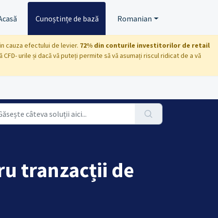
Acasă
Cunoștințe de bază
Romanian
din cauza efectului de levier.
72% din conturile investitorilor de retail
 CFD- urile și dacă vă puteți permite să vă asumați riscul ridicat de a vă
u tranzacții de