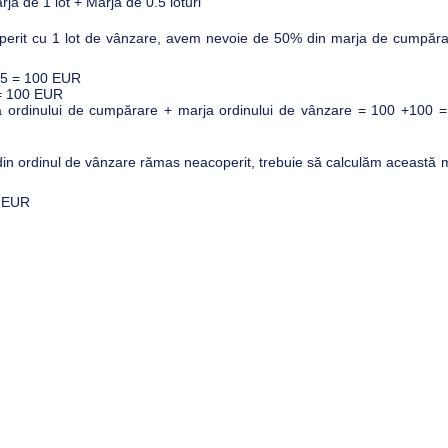
rja de 1 lot + Marja de 0.5 loturi
perit cu 1 lot de vânzare, avem nevoie de 50% din marja de cumpăra
0.5 = 100 EUR
 = 100 EUR
rja ordinului de cumpărare + marja ordinului de vânzare = 100 +100 
din ordinul de vânzare rămas neacoperit, trebuie să calculăm această 
00 EUR