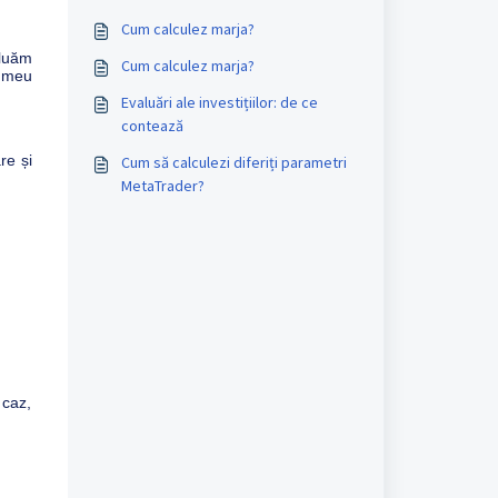
Cum calculez marja?
luăm
Cum calculez marja?
i meu
Evaluări ale investițiilor: de ce
contează
re și
Cum să calculezi diferiți parametri
MetaTrader?
 caz,