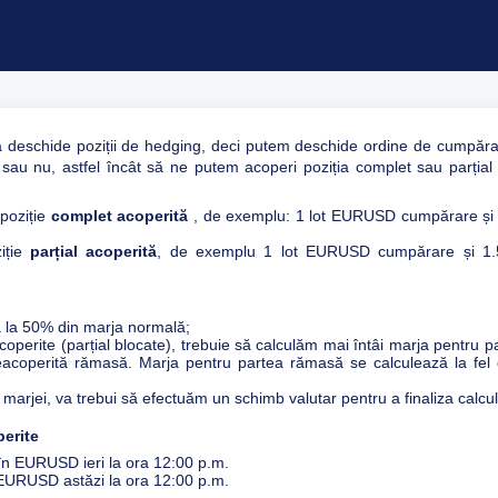
 a deschide poziții de hedging, deci putem deschide ordine de cumpăra
sau nu, astfel încât să ne putem acoperi poziția complet sau parțial 
poziție
complet acoperită
, de exemplu: 1 lot EURUSD cumpărare și 
iție
parțial acoperită
, de exemplu 1 lot EURUSD cumpărare și 1.5
tă la 50% din marja normală;
acoperite (parțial blocate), trebuie să calculăm mai întâi marja pentru p
acoperită rămasă. Marja pentru partea rămasă se calculează la fel
arjei, va trebui să efectuăm un schimb valutar pentru a finaliza calcul
perite
 în EURUSD ieri la ora 12:00 p.m.
n EURUSD astăzi la ora 12:00 p.m.