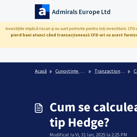
Sari la conținutul principal
Admirals Europe Ltd
Investițiile implică riscuri și nu sunt potrivite pentru toți investitorii. C
pierd bani atunci când tranzacționează CFD-uri cu acest furniz
Acasă
Cunoștințe de bază
Tranzactionare: conditii, instrumente, calcule
C
Cum se calculea
tip Hedge?
Modificat la Vi, 31 Ian, 2025 la 2:25 PM