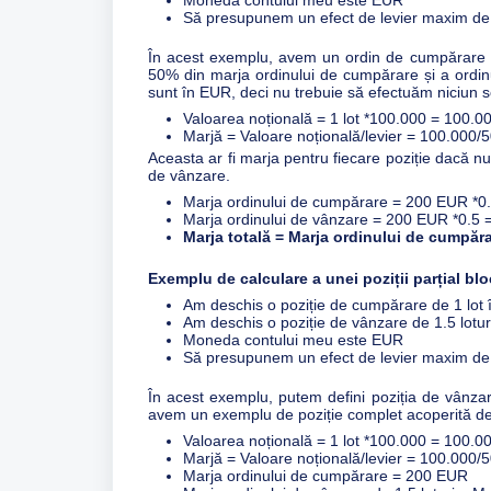
Moneda contului meu este EUR
Să presupunem un efect de levier maxim d
În acest exemplu, avem un ordin de cumpărare
50% din marja ordinului de cumpărare și a ordin
sunt în EUR, deci nu trebuie să efectuăm niciun 
Valoarea noțională = 1 lot *100.000 = 100.
Marjă = Valoare noțională/levier = 100.000
Aceasta ar fi marja pentru fiecare poziție dacă 
de vânzare.
Marja ordinului de cumpărare = 200 EUR *
Marja ordinului de vânzare = 200 EUR *0.5
Marja totală = Marja ordinului de cumpăr
Exemplu de calculare a unei poziții parțial bl
Am deschis o poziție de cumpărare de 1 lot
Am deschis o poziție de vânzare de 1.5 lotu
Moneda contului meu este EUR
Să presupunem un efect de levier maxim d
În acest exemplu, putem defini poziția de vânzare 
avem un exemplu de poziție complet acoperită de 
Valoarea noțională = 1 lot *100.000 = 100.
Marjă = Valoare noțională/levier = 100.000
Marja ordinului de cumpărare = 200 EUR