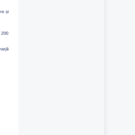
re și
= 200
marjă