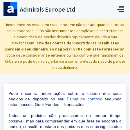
Avançar para o conteúdo principal
Admirals Europe Ltd
Início
...
Em que fase está o meu depósito?
Investimentos envolvem risco e podem não ser adequados a todos
os investidores. CFDs são instrumentos complexos e acarretam um
elevado risco de perder dinheiro rapidamente devido à sua
alavancagem.
72% das contas de investidores retalhistas
perdem o seu dinheiro ao negociar CFDs com este fornecedor.
Em que fase está o meu depósito?
Você deve considerar se entende ou não como é que funcionam os
CFDs e se pode ou não sujeitar-se a correr o elevado risco de perder
Modificado em Thu, 12 Jun, 2025 às 5:22 PM
o seu dinheiro.
Pode encontrar informações sobre o estado dos seus
pedidos de depósito no seu
Painel de controlo
seguindo
estes passos: Gerir Fundos - Transações.
Todos os pedidos são processados no menor tempo
possível, mas para compreender em que fase se encontra o
pedido, consulte o estado dos pedidos e os seus significados